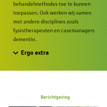
behandelmethodes toe te kunnen
toepassen. Ook werken wij samen
met andere disciplines zoals
fysiotherapeuten en casemanagers
dementie.
Ergo extra
ParkinsonNet
Valpreventie
Energiemanagement
Steunkousenspreekuur
Berichtgeving