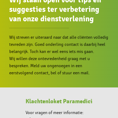
suggesties ter verbetering
van onze dienstverlening
Wij streven er uiteraard naar dat alle cliënten volledig
tevreden zijn.
Goed onderling contact is daarbij heel
belangrijk. Toch kan er wel eens iets mis gaan.
Wij willen deze ontevredenheid graag met u
bespreken. Meld uw ongenoegen in een
eerstvolgend contact, bel of stuur een mail.
Klachtenloket Paramedici
Voor vragen of meer informatie: