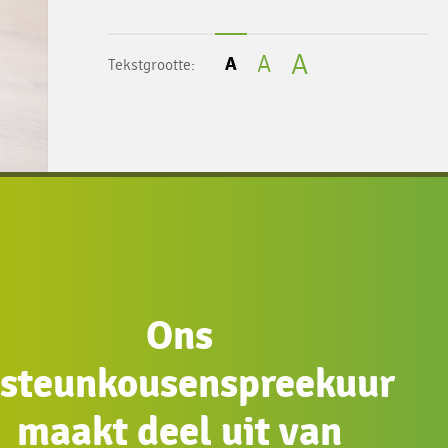
Contact prakijk
Klachten
A
A
A
Tekstgrootte:
Privacy
Ons
steunkousenspreekuur
maakt deel uit van